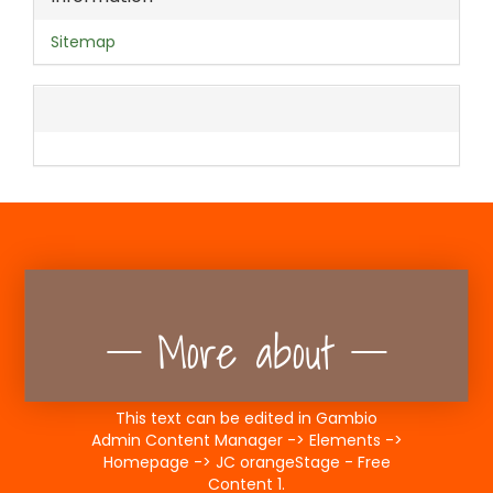
Sitemap
More about
This text can be edited in Gambio
Admin Content Manager -> Elements ->
Homepage -> JC orangeStage - Free
Content 1.