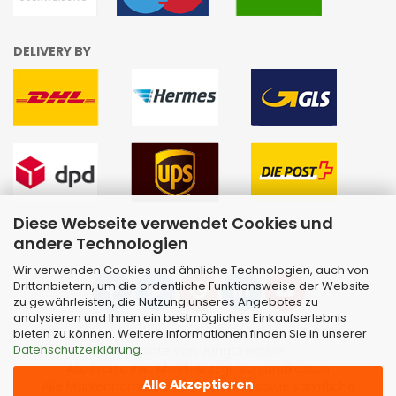
DELIVERY BY
Diese Webseite verwendet Cookies und
andere Technologien
Wir verwenden Cookies und ähnliche Technologien, auch von
Drittanbietern, um die ordentliche Funktionsweise der Website
zu gewährleisten, die Nutzung unseres Angebotes zu
analysieren und Ihnen ein bestmögliches Einkaufserlebnis
Shopping Cart Software
by Gambio.com © 2026 |
bieten zu können. Weitere Informationen finden Sie in unserer
Datenschutzerklärung
.
Template von
JungCreative
.
Alle Preise inkl. MwSt. & zzgl. Versandkosten
Alle Akzeptieren
Alle Markennamen, Warenzeichen sowie sämtliche