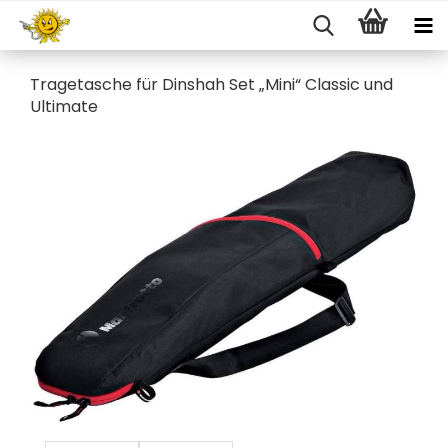
Tra­ge­ta­sche für Dins­hah Set „Mini“ Clas­sic und
Ul­ti­ma­te