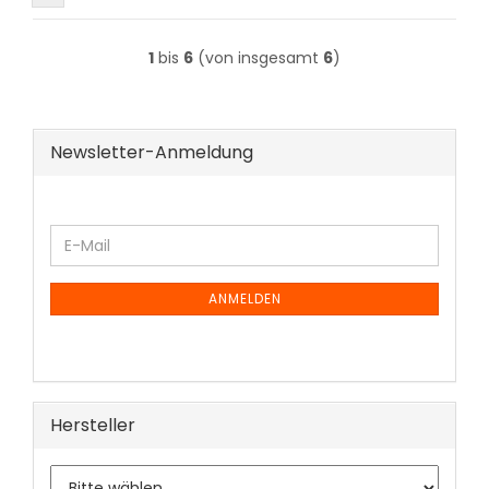
1
bis
6
(von insgesamt
6
)
Newsletter-Anmeldung
WEITER
E-
ZUR
Mail
NEWSLETTER-
ANMELDUNG
ANMELDEN
Hersteller