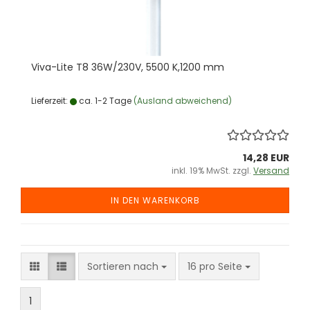
Viva-​Lite T8 36W/230V, 5500 K,1200 mm
Lieferzeit:
ca. 1-2 Tage
(Ausland abweichend)
14,28 EUR
inkl. 19% MwSt. zzgl.
Versand
IN DEN WARENKORB
Sortieren nach
pro Seite
Sortieren nach
16 pro Seite
1