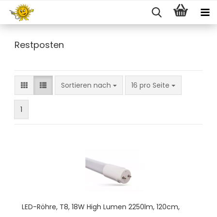
Restposten
Sortieren nach
pro Seite
Sortieren nach
16 pro Seite
1
LED-​Röhre, T8, 18W High Lumen 2250lm, 120cm,