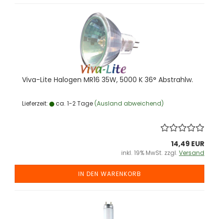
Viva-​Lite Ha­lo­gen MR16 35W, 5000 K 36° Ab­strahlw.
Lieferzeit:
ca. 1-2 Tage
(Ausland abweichend)
14,49 EUR
inkl. 19% MwSt. zzgl.
Versand
IN DEN WARENKORB