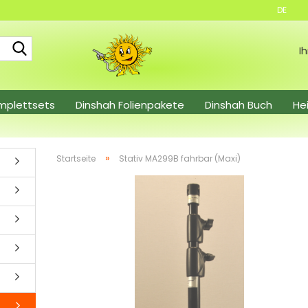
DE
Suche...
I
mplettsets
Dinshah Folienpakete
Dinshah Buch
He
el
Restposten
»
Startseite
Stativ MA299B fahrbar (Maxi)