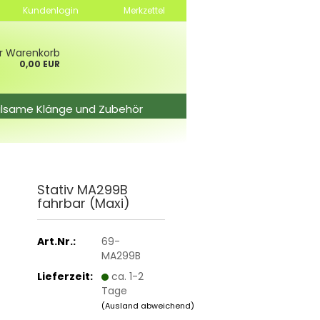
Kundenlogin
Merkzettel
hr Warenkorb
0,00 EUR
ilsame Klänge und Zubehör
Sta­tiv MA299B
fahr­bar (Maxi)
Art.Nr.:
69-
MA299B
Lieferzeit:
ca. 1-2
Tage
(Ausland abweichend)